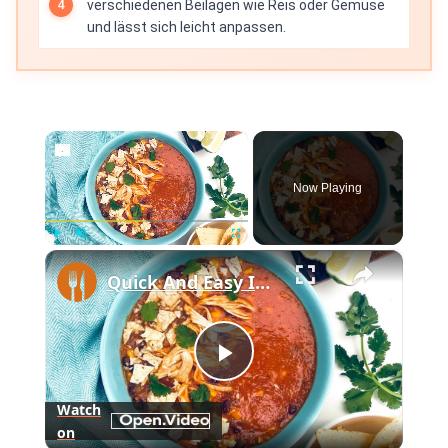
verschiedenen Beilagen wie Reis oder Gemüse
und lässt sich leicht anpassen.
×
Now Playing
×
Play
Unmute
Fullscreen
Quick And Easy Instant Pot Chicken Tortilla Soup Recipe
Play
Watch
on
Video