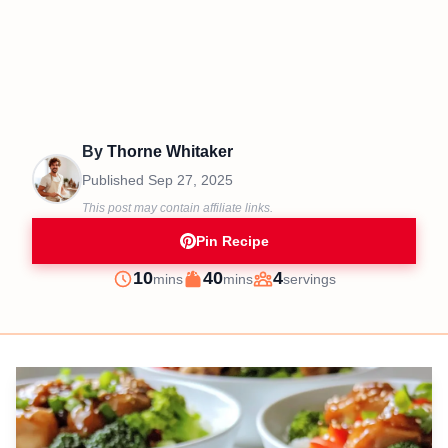
By
Thorne Whitaker
Published
Sep 27, 2025
This post may contain affiliate links.
Pin Recipe
minutes
minutes
10
40
4
mins
mins
servings
Prep
Cook
Servings