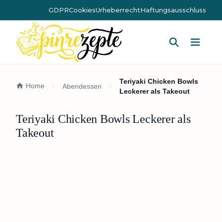
GDPR
Cookies
Urheberrecht
Haftungsausschluss
Hauptm
Teriyaki Chicken Bowls
Home
Abendessen
Leckerer als Takeout
Teriyaki Chicken Bowls Leckerer als
Takeout