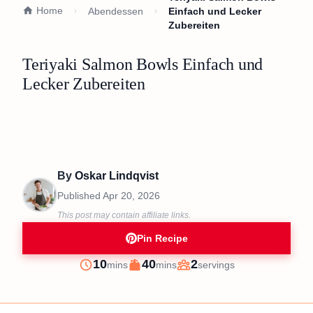
Home
Abendessen
Einfach und Lecker
Zubereiten
Teriyaki Salmon Bowls Einfach und
Lecker Zubereiten
By
Oskar Lindqvist
Published
Apr 20, 2026
This post may contain affiliate links.
Pin Recipe
minutes
minutes
10
40
2
mins
mins
servings
Prep
Cook
Servings