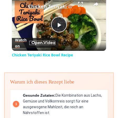
Chicken Teriyaki Rice Bowl Recipe
Play
Watch
on
Video
Chicken Teriyaki Rice Bowl Recipe
Warum ich dieses Rezept liebe
Gesunde Zutaten:
Die Kombination aus Lachs,
Gemüse und Vollkornreis sorgt für eine
ausgewogene Mahlzeit, die reich an
Nährstoffen ist.