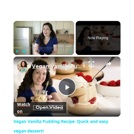
×
Now Playing
×
Play
Unmute
Fullscreen
Vegan Vanilla Pudding Recipe: Quick and easy vegan dessert!
Play
Watch
on
Video
Vegan Vanilla Pudding Recipe: Quick and easy
vegan dessert!