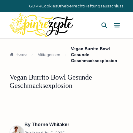
GDPR
Cookies
Urheberrecht
Haftungsausschluss
Hauptm
Vegan Burrito Bowl
Home
Mittagessen
Gesunde
Geschmacksexplosion
Vegan Burrito Bowl Gesunde
Geschmacksexplosion
By
Thorne Whitaker