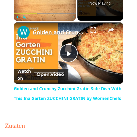
Now Playing
×
Play
Unmute
Fullscreen
Golden and Crunchy Zucchini Gratin Side Dish With This Ina Garten ZUCCHINI GRATIN by WomenChefs
Play
Watch
on
Video
Golden and Crunchy Zucchini Gratin Side Dish With
This Ina Garten ZUCCHINI GRATIN by WomenChefs
Zutaten