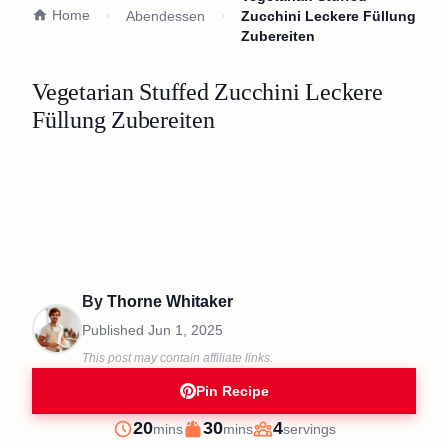
Home
Abendessen
Zucchini Leckere Füllung
Zubereiten
Vegetarian Stuffed Zucchini Leckere
Füllung Zubereiten
By
Thorne Whitaker
Published
Jun 1, 2025
This post may contain affiliate links.
Pin Recipe
minutes
minutes
20
30
4
mins
mins
servings
Prep
Cook
Servings