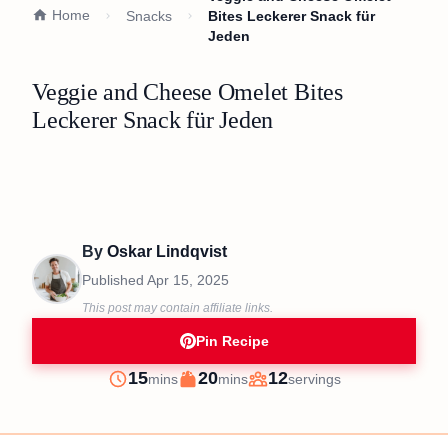
Home
Snacks
Bites Leckerer Snack für
Jeden
Veggie and Cheese Omelet Bites
Leckerer Snack für Jeden
By
Oskar Lindqvist
Published
Apr 15, 2025
This post may contain affiliate links.
Pin Recipe
minutes
minutes
15
20
12
mins
mins
servings
Prep
Cook
Servings