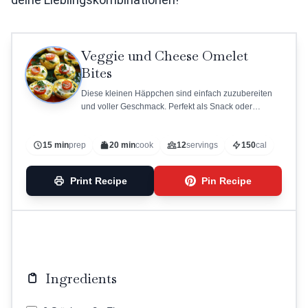
Veggie und Cheese Omelet
Bites
Diese kleinen Häppchen sind einfach zuzubereiten
und voller Geschmack. Perfekt als Snack oder
Mittagessen.
15 min
prep
20 min
cook
12
servings
150
cal
Print Recipe
Pin Recipe
Ingredients