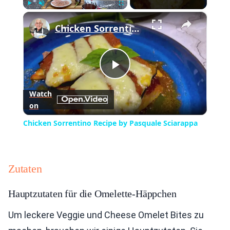
×
Play
Unmute
Fullscreen
Chicken Sorrentino Recipe by Pasquale Sciarappa
Play
Watch
on
Video
Chicken Sorrentino Recipe by Pasquale Sciarappa
Zutaten
Hauptzutaten für die Omelette-Häppchen
Um leckere Veggie und Cheese Omelet Bites zu