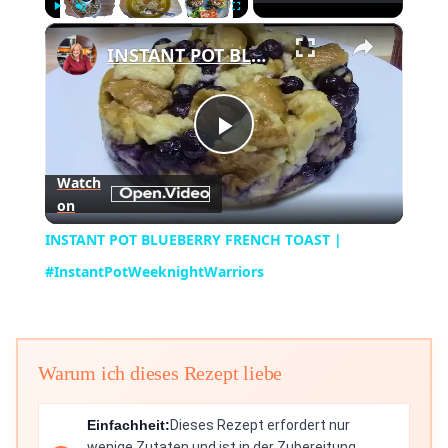
×
Play
Unmute
Fullscreen
INSTANT POT BLUEBERRY FRENCH TOAST | #InstantPotWeeknightWarriors
Play
Watch
on
Video
INSTANT POT BLUEBERRY FRENCH TOAST |
#InstantPotWeeknightWarriors
Warum ich dieses Rezept liebe
Einfachheit:
Dieses Rezept erfordert nur
wenige Zutaten und ist in der Zubereitung