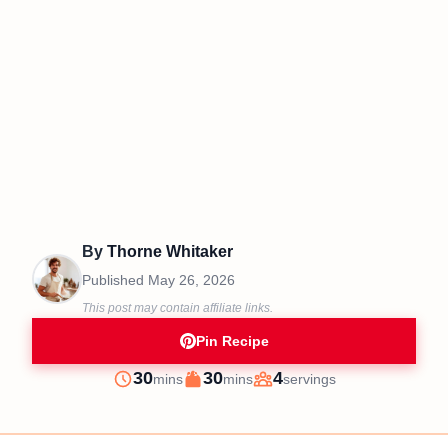
By
Thorne Whitaker
Published
May 26, 2026
This post may contain affiliate links.
Pin Recipe
minutes
minutes
30
30
4
mins
mins
servings
Prep
Cook
Servings