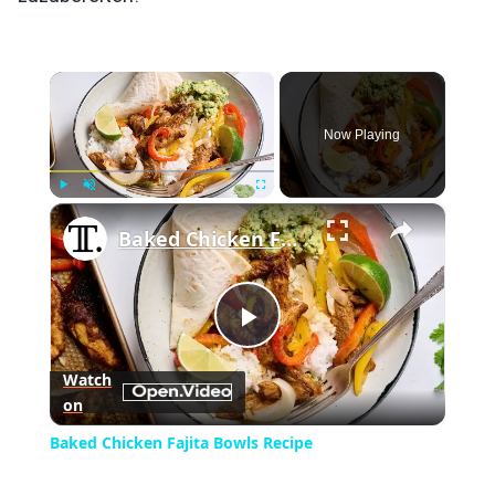
×
Now Playing
×
Play
Unmute
Fullscreen
Baked Chicken Fajita Bowls Recipe
Play
Watch
on
Video
Baked Chicken Fajita Bowls Recipe