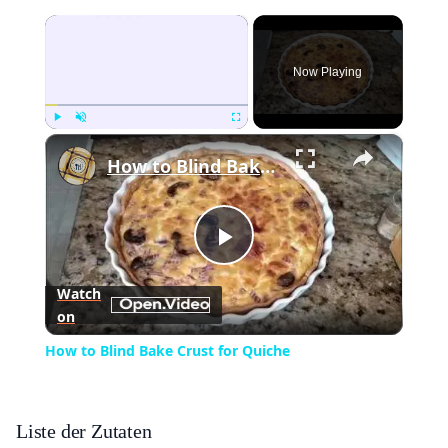
×
Now Playing
×
Play
Unmute
Fullscreen
How to Blind Bake Crust for Quiche
Play
Watch
on
Video
How to Blind Bake Crust for Quiche
Liste der Zutaten