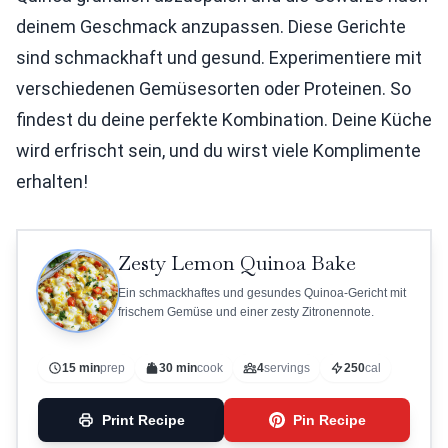
deinem Geschmack anzupassen. Diese Gerichte
sind schmackhaft und gesund. Experimentiere mit
verschiedenen Gemüsesorten oder Proteinen. So
findest du deine perfekte Kombination. Deine Küche
wird erfrischt sein, und du wirst viele Komplimente
erhalten!
Zesty Lemon Quinoa Bake
Ein schmackhaftes und gesundes Quinoa-Gericht mit
frischem Gemüse und einer zesty Zitronennote.
15 min
prep
30 min
cook
4
servings
250
cal
Print Recipe
Pin Recipe