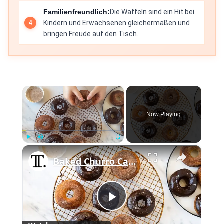
Familienfreundlich:
Die Waffeln sind ein Hit bei
Kindern und Erwachsenen gleichermaßen und
bringen Freude auf den Tisch.
×
Now Playing
×
Play
Unmute
Fullscreen
Baked Churro Cake Donuts Recipe
Play