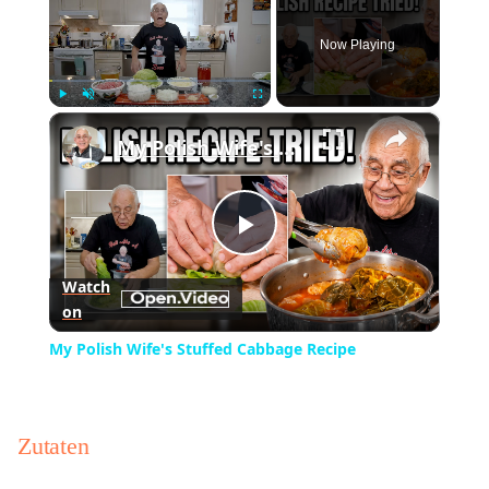
Now Playing
×
Play
Unmute
Fullscreen
My Polish Wife's Stuffed Cabbage Recipe
Play
Watch
on
Video
My Polish Wife's Stuffed Cabbage Recipe
Zutaten