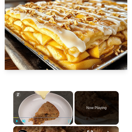
×
Now Playing
×
Play
Unmute
Fullscreen