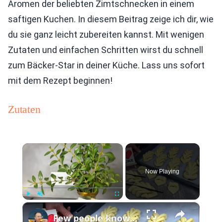
Aromen der beliebten Zimtschnecken in einem
saftigen Kuchen. In diesem Beitrag zeige ich dir, wie
du sie ganz leicht zubereiten kannst. Mit wenigen
Zutaten und einfachen Schritten wirst du schnell
zum Bäcker-Star in deiner Küche. Lass uns sofort
mit dem Rezept beginnen!
Zutaten
×
Now Playing
×
Play
Unmute
Fullscreen
Few people know this secret! An old baker from France taught me!