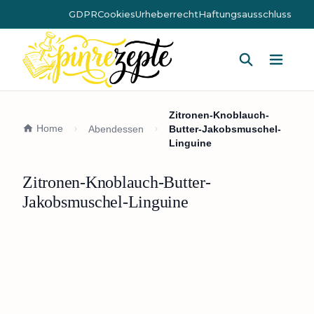
GDPR
Cookies
Urheberrecht
Haftungsausschluss
Hauptm
Zitronen-Knoblauch-
Home
Abendessen
Butter-Jakobsmuschel-
Linguine
Zitronen-Knoblauch-Butter-
Jakobsmuschel-Linguine