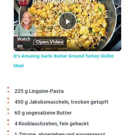
It's Amazing Garlic Butter Ground Turkey Skillet Meal
Play
Watch
on
Video
It's Amazing Garlic Butter Ground Turkey Skillet
Meal
225 g Linguine-Pasta
450 g Jakobsmuscheln, trocken getupft
60 g ungesalzene Butter
4 Knoblauchzehen, fein gehackt
1 Zitrone, abgerieben und ausgepresst