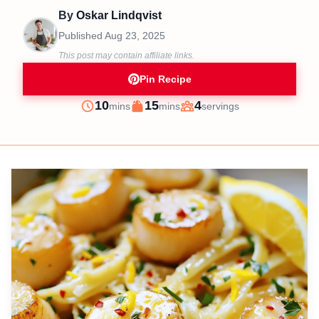
By
Oskar Lindqvist
Published
Aug 23, 2025
This post may contain affiliate links.
Pin Recipe
minutes
minutes
10
15
4
mins
mins
servings
Prep
Cook
Servings