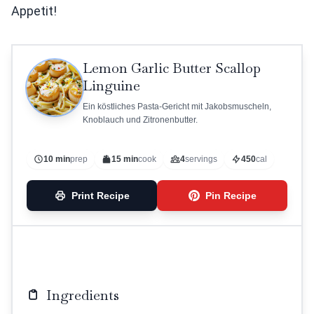
Appetit!
Lemon Garlic Butter Scallop
Linguine
Ein köstliches Pasta-Gericht mit Jakobsmuscheln,
Knoblauch und Zitronenbutter.
10 min
prep
15 min
cook
4
servings
450
cal
Print Recipe
Pin Recipe
Ingredients