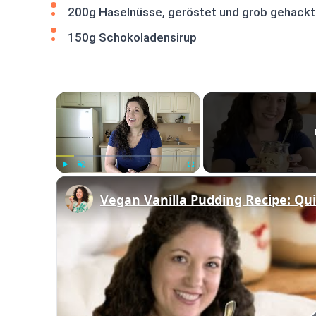
200g Haselnüsse, geröstet und grob gehackt
150g Schokoladensirup
×
Play
Unmute
Fullscreen
Vegan Vanilla Pudding Recipe: Qu