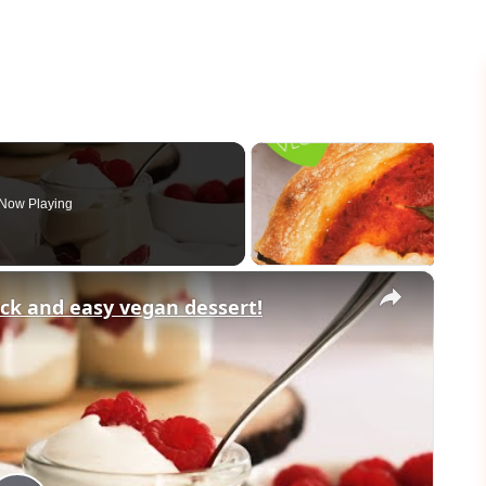
Now Playing
×
ick and easy vegan dessert!