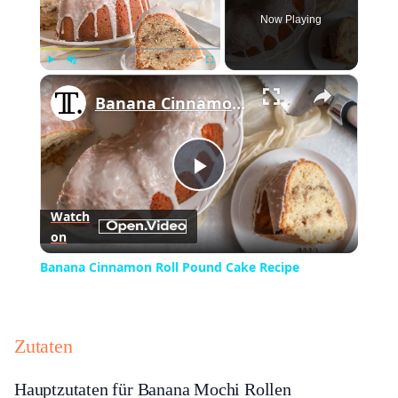
Now Playing
×
Play
Unmute
Fullscreen
Banana Cinnamon Roll Pound Cake Recipe
Play
Watch
on
Video
Banana Cinnamon Roll Pound Cake Recipe
Zutaten
Hauptzutaten für Banana Mochi Rollen