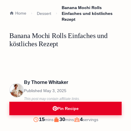
Banana Mochi Rolls
Home
Dessert
Einfaches und köstliches
Rezept
Banana Mochi Rolls Einfaches und
köstliches Rezept
By
Thorne Whitaker
Published
May 3, 2025
This post may contain affiliate links.
Pin Recipe
minutes
minutes
15
30
4
mins
mins
servings
Prep
Cook
Servings