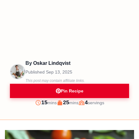
By
Oskar Lindqvist
Published
Sep 13, 2025
This post may contain affiliate links.
Pin Recipe
minutes
minutes
15
25
4
mins
mins
servings
Prep
Cook
Servings