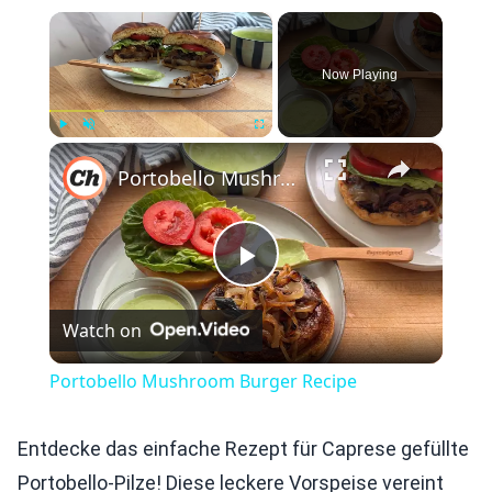
×
Now Playing
×
Play
Unmute
Fullscreen
Portobello Mushroom Burger Recipe
Play
Watch on
Video
Portobello Mushroom Burger Recipe
Entdecke das einfache Rezept für Caprese gefüllte
Portobello-Pilze! Diese leckere Vorspeise vereint