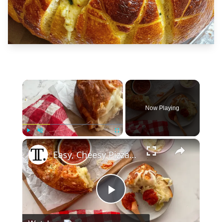
×
Now Playing
×
Play
Unmute
Fullscreen
Easy, Cheesy Pizza Pull-Apart Bread Recipe
Play