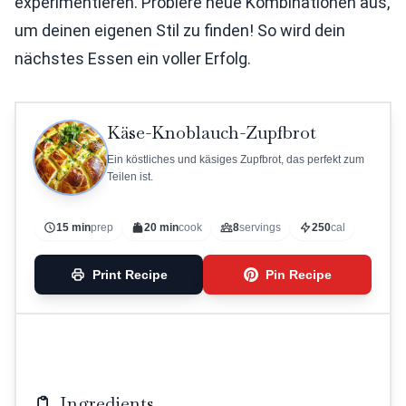
experimentieren. Probiere neue Kombinationen aus,
um deinen eigenen Stil zu finden! So wird dein
nächstes Essen ein voller Erfolg.
Käse-Knoblauch-Zupfbrot
Ein köstliches und käsiges Zupfbrot, das perfekt zum
Teilen ist.
15 min
prep
20 min
cook
8
servings
250
cal
Print Recipe
Pin Recipe
Ingredients