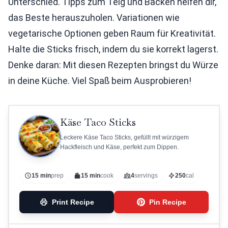
Unterschied. Tipps zum Teig und Backen helfen dir,
das Beste herauszuholen. Variationen wie
vegetarische Optionen geben Raum für Kreativität.
Halte die Sticks frisch, indem du sie korrekt lagerst.
Denke daran: Mit diesen Rezepten bringst du Würze
in deine Küche. Viel Spaß beim Ausprobieren!
Käse Taco Sticks
Leckere Käse Taco Sticks, gefüllt mit würzigem
Hackfleisch und Käse, perfekt zum Dippen.
15 min
prep
15 min
cook
4
servings
250
cal
Print Recipe
Pin Recipe