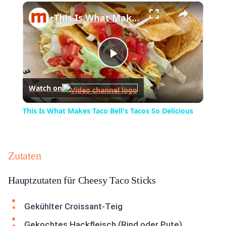
×
Play
Unmute
Fullscreen
This Is What Makes Taco Bell's Tacos So Delicious
Play
Watch on
Video
This Is What Makes Taco Bell's Tacos So Delicious
Zutaten
Hauptzutaten für Cheesy Taco Sticks
Gekühlter Croissant-Teig
Gekochtes Hackfleisch (Rind oder Pute)