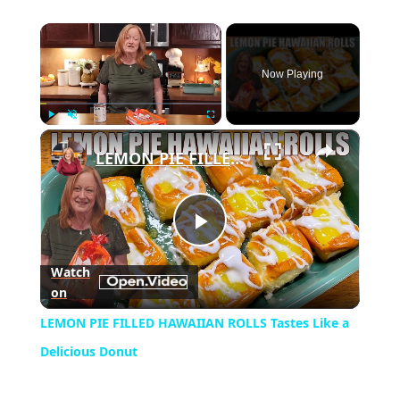
×
Now Playing
×
Play
Unmute
Fullscreen
LEMON PIE FILLED HAWAIIAN ROLLS Tastes Like a Delicious Donut
Play
Watch
on
Video
LEMON PIE FILLED HAWAIIAN ROLLS Tastes Like a
Delicious Donut