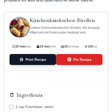
Kirschenkäsekuchen-Eirollen
Leckere Kirschenkäsekuchen-Eirollen, die knusprig
frittiert und mit Puderzucker bestäubt sind.
20 min
prep
10 min
cook
10
servings
150
cal
Print Recipe
Pin Recipe
Ingredients
1 cup Frischkäse, weich