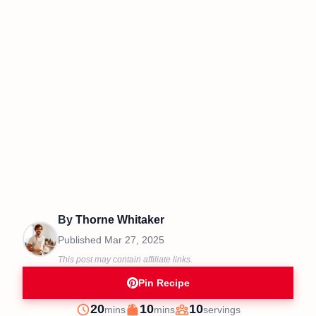
By
Thorne Whitaker
Published
Mar 27, 2025
This post may contain affiliate links.
Pin Recipe
minutes
minutes
20
10
10
mins
mins
servings