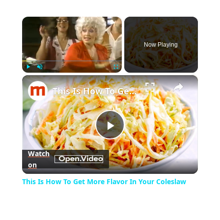
×
Now Playing
×
Play
Unmute
Fullscreen
This Is How To Get More Flavor In Your Coleslaw
Play
Watch
on
Video
This Is How To Get More Flavor In Your Coleslaw