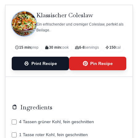
Klassischer Coleslaw
Ein erfrischender und cremiger Coleslaw, perfekt als
Beilage.
15 min
prep
30 min
cook
6-8
servings
150
cal
Print Recipe
Pin Recipe
Ingredients
4 Tassen grüner Kohl, fein geschnitten
1 Tasse roter Kohl, fein geschnitten