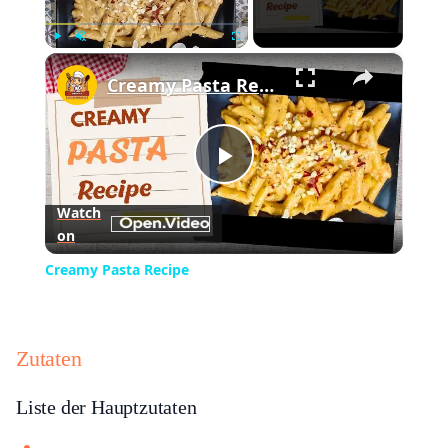
×
Play
Unmute
Fullscreen
Creamy Pasta Recipe
Play
Watch
on
Video
Creamy Pasta Recipe
Zutaten
Liste der Hauptzutaten