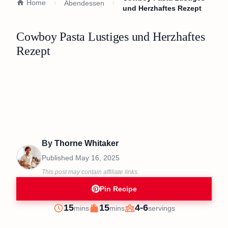
Home
Abendessen
und Herzhaftes Rezept
Cowboy Pasta Lustiges und Herzhaftes
Rezept
By
Thorne Whitaker
Published
May 16, 2025
This post may contain affiliate links.
Pin Recipe
minutes
minutes
15
15
4-6
mins
mins
servings
Prep
Cook
Servings