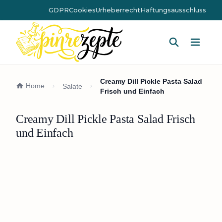
GDPR
Cookies
Urheberrecht
Haftungsausschluss
Hauptm
Creamy Dill Pickle Pasta Salad
Home
Salate
Frisch und Einfach
Creamy Dill Pickle Pasta Salad Frisch
und Einfach