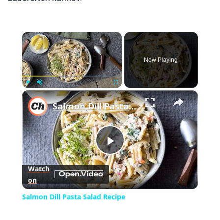
×
Now Playing
×
Play
Unmute
Fullscreen
Salmon Dill Pasta Salad Recipe
Play
Watch
on
Video
Salmon Dill Pasta Salad Recipe