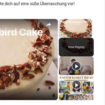
ite dich auf eine süße Überraschung vor!
×
×
Play
Unmute
Fullscreen
Now Playing
eo