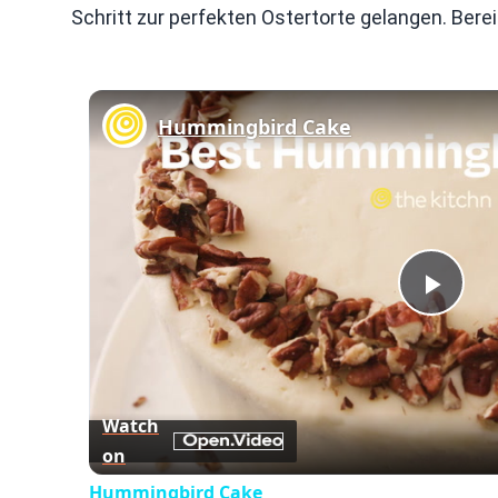
Schritt zur perfekten Ostertorte gelangen. Bere
Hummingbird Cake
Play
Vid
Watch
on
Hummingbird Cake