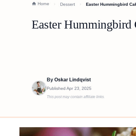
Home
Dessert
Easter Hummingbird Cak
Easter Hummingbird 
By
Oskar Lindqvist
Published
Apr 23, 2025
This post may contain affiliate links.