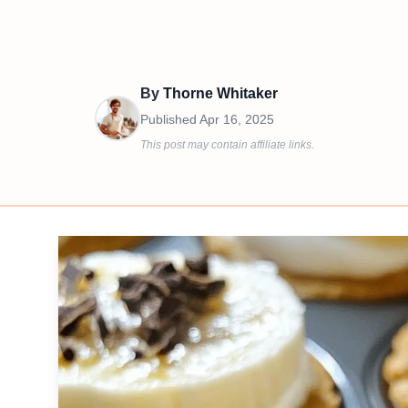
By
Thorne Whitaker
Published
Apr 16, 2025
This post may contain affiliate links.