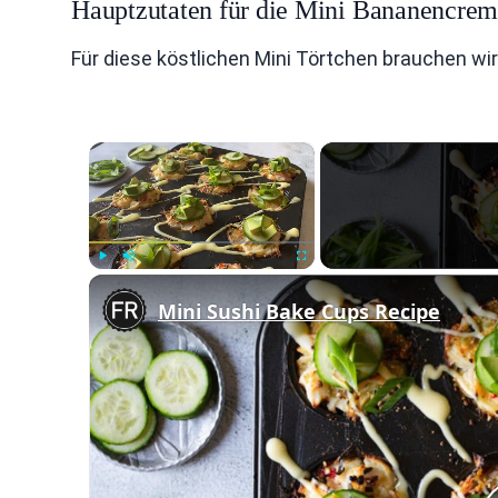
Hauptzutaten für die Mini Bananencre
Für diese köstlichen Mini Törtchen brauchen wir
×
Play
Unmute
Fullscreen
Mini Sushi Bake Cups Recipe