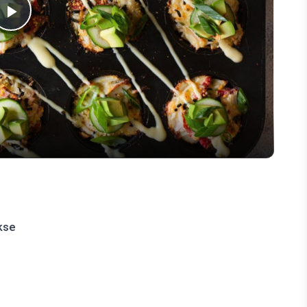
Play
Video
kse