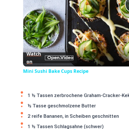
Watch
on
Mini Sushi Bake Cups Recipe
1 ½ Tassen zerbrochene Graham-Cracker-Ke
½ Tasse geschmolzene Butter
2 reife Bananen, in Scheiben geschnitten
1 ½ Tassen Schlagsahne (schwer)