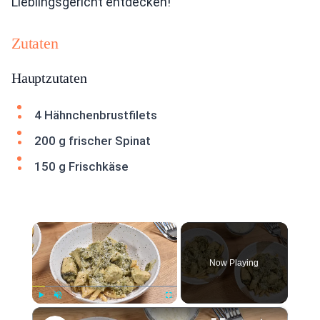
Lieblingsgericht entdecken!
Zutaten
Hauptzutaten
4 Hähnchenbrustfilets
200 g frischer Spinat
150 g Frischkäse
×
Now Playing
×
Play
Unmute
Fullscreen