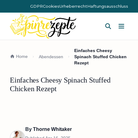
GDPR
Cookies
Urheberrecht
Haftungsausschluss
Hauptm
Einfaches Cheesy
Home
Abendessen
Spinach Stuffed Chicken
Rezept
Einfaches Cheesy Spinach Stuffed
Chicken Rezept
By
Thorne Whitaker