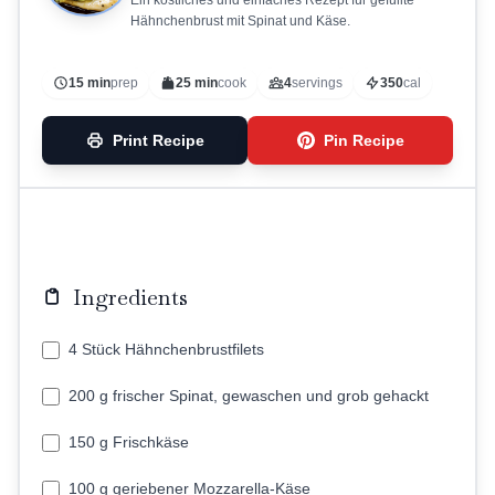
Ein köstliches und einfaches Rezept für gefüllte
Hähnchenbrust mit Spinat und Käse.
15 min
prep
25 min
cook
4
servings
350
cal
Print Recipe
Pin Recipe
Ingredients
4 Stück Hähnchenbrustfilets
200 g frischer Spinat, gewaschen und grob gehackt
150 g Frischkäse
100 g geriebener Mozzarella-Käse