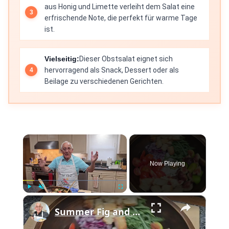
aus Honig und Limette verleiht dem Salat eine
erfrischende Note, die perfekt für warme Tage
ist.
Vielseitig:
Dieser Obstsalat eignet sich
hervorragend als Snack, Dessert oder als
Beilage zu verschiedenen Gerichten.
×
Now Playing
×
Play
Unmute
Fullscreen
Summer Fig and Tomato Salad