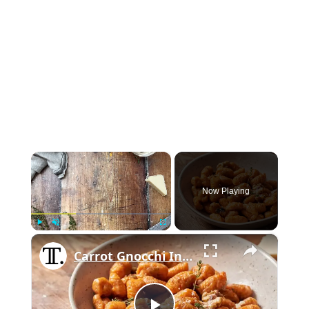
×
Now Playing
×
Play
Unmute
Fullscreen
Carrot Gnocchi In Walnut Brown Butter Recipe