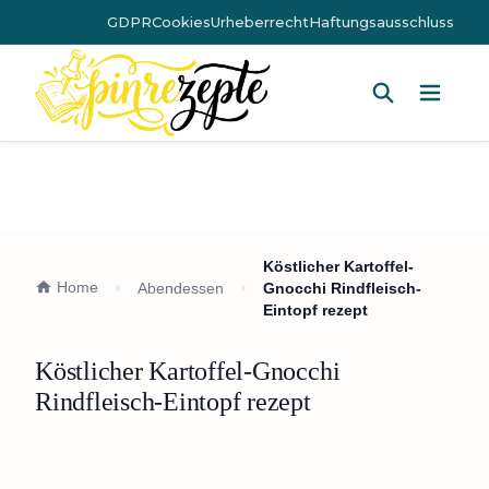
GDPR
Cookies
Urheberrecht
Haftungsausschluss
Hauptm
Köstlicher Kartoffel-
Home
Abendessen
Gnocchi Rindfleisch-
Eintopf rezept
Köstlicher Kartoffel-Gnocchi
Rindfleisch-Eintopf rezept