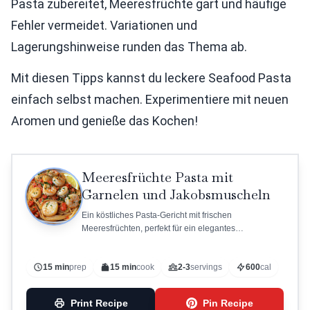
Pasta zubereitet, Meeresfrüchte gart und häufige
Fehler vermeidet. Variationen und
Lagerungshinweise runden das Thema ab.
Mit diesen Tipps kannst du leckere Seafood Pasta
einfach selbst machen. Experimentiere mit neuen
Aromen und genieße das Kochen!
Meeresfrüchte Pasta mit
Garnelen und Jakobsmuscheln
Ein köstliches Pasta-Gericht mit frischen
Meeresfrüchten, perfekt für ein elegantes
Abendessen.
15 min
prep
15 min
cook
2-3
servings
600
cal
Print Recipe
Pin Recipe