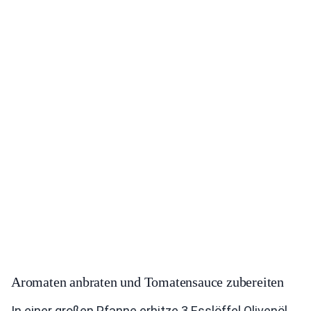
Aromaten anbraten und Tomatensauce zubereiten
In einer großen Pfanne erhitze 3 Esslöffel Olivenöl