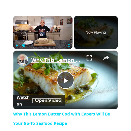
×
Now Playing
×
Play
Unmute
Fullscreen
Why This Lemon Butter Cod with Capers Will Be Your Go-To Seafood Recipe
Play
Watch
on
Video
Why This Lemon Butter Cod with Capers Will Be
Your Go-To Seafood Recipe