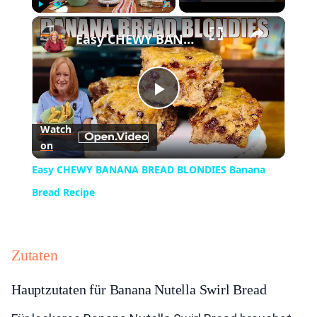
×
Play
Unmute
Fullscreen
Easy CHEWY BANANA BREAD BLONDIES Banana Bread Recipe
Play
Watch
on
Video
Easy CHEWY BANANA BREAD BLONDIES Banana
Bread Recipe
Zutaten
Hauptzutaten für Banana Nutella Swirl Bread