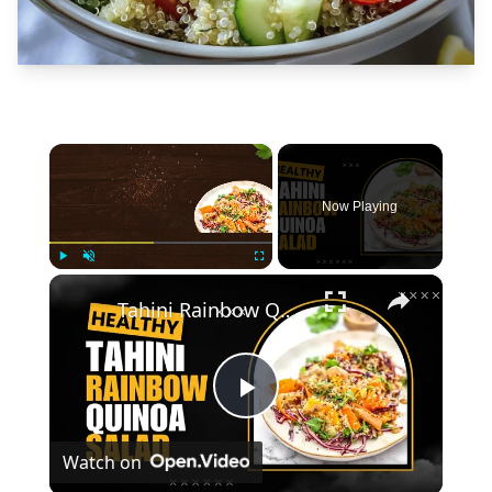
×
Now Playing
×
Play
Unmute
Fullscreen
Tahini Rainbow Quinoa Salad
Play
Watch on
Video