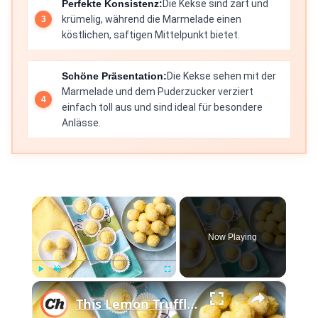
Perfekte Konsistenz:
Die Kekse sind zart und
krümelig, während die Marmelade einen
köstlichen, saftigen Mittelpunkt bietet.
Schöne Präsentation:
Die Kekse sehen mit der
Marmelade und dem Puderzucker verziert
einfach toll aus und sind ideal für besondere
Anlässe.
×
Now Playing
×
Play
Unmute
Fullscreen
This Lemon Truffles Recipe Makes Dessert Sweet And Simple