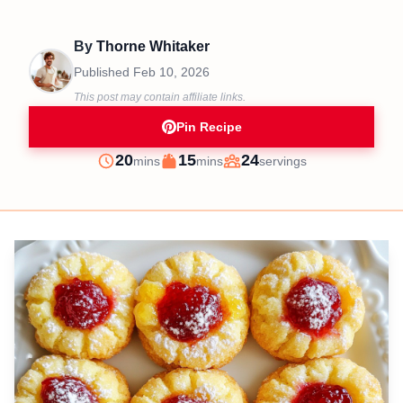
By
Thorne Whitaker
Published
Feb 10, 2026
This post may contain affiliate links.
Pin Recipe
minutes
minutes
20
15
24
mins
mins
servings
Prep
Cook
Servings