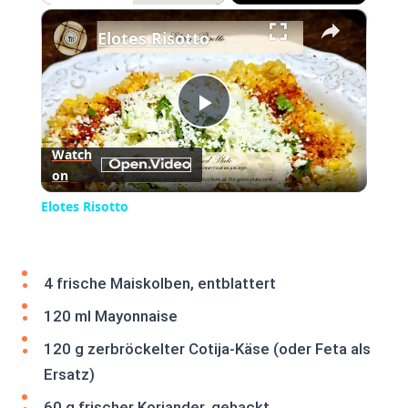
×
Play
Unmute
Fullscreen
Elotes Risotto
Play
Watch
on
Video
Elotes Risotto
4 frische Maiskolben, entblattert
120 ml Mayonnaise
120 g zerbröckelter Cotija-Käse (oder Feta als
Ersatz)
60 g frischer Koriander, gehackt