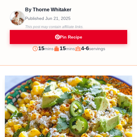
By
Thorne Whitaker
Published
Jun 21, 2025
This post may contain affiliate links.
Pin Recipe
minutes
minutes
15
15
4-6
mins
mins
servings
Prep
Cook
Servings