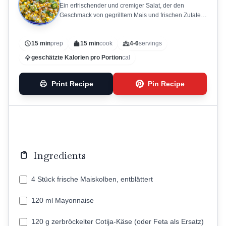
Ein erfrischender und cremiger Salat, der den
Geschmack von gegrilltem Mais und frischen Zutaten
kombiniert.
15 min
prep
15 min
cook
4-6
servings
geschätzte Kalorien pro Portion
cal
Print Recipe
Pin Recipe
Ingredients
4 Stück frische Maiskolben, entblättert
120 ml Mayonnaise
120 g zerbröckelter Cotija-Käse (oder Feta als Ersatz)