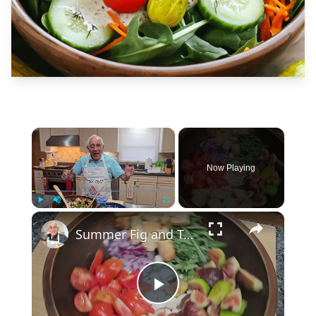
×
Now Playing
×
Play
Unmute
Fullscreen
Summer Fig and Tomato Salad
Play