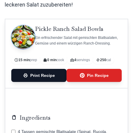
leckeren Salat zuzubereiten!
Pickle Ranch Salad Bowls
Ein erfrischender Salat mit gemischten Blattsalaten,
Gemüse und einem würzigen Ranch-Dressing.
15 min
prep
0 min
cook
4
servings
250
cal
Print Recipe
Pin Recipe
Ingredients
4 Tassen gemischte Blattsalate (Spinat, Rucola,