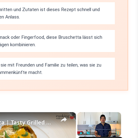
ritten und Zutaten ist dieses Rezept schnell und
en Anlass.
Snack oder Fingerfood, diese Bruschetta lässt sich
ägen kombinieren.
 sie mit Freunden und Familie zu teilen, was sie zu
usammenkünfte macht.
×
×
Guacamole and Chicken Bruschetta | Tasty Grilled Mexican Bruschetta Recipe | How to Make Bruschetta