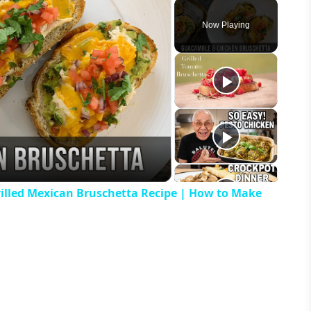
Play
Unmute
Fullscreen
Now Playing
eo
illed Mexican Bruschetta Recipe | How to Make