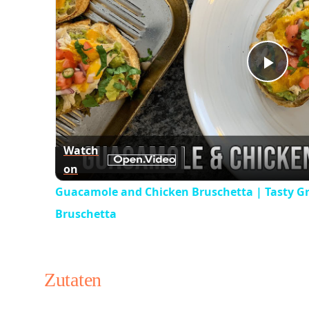
Play
Vid
Watch
on
Guacamole and Chicken Bruschetta | Tasty Gr
Bruschetta
Zutaten