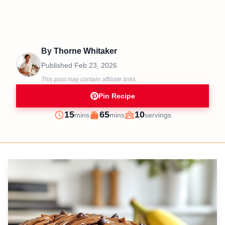
By
Thorne Whitaker
Published
Feb 23, 2026
This post may contain affiliate links.
Pin Recipe
minutes
minutes
15
65
10
mins
mins
servings
Prep
Cook
Servings