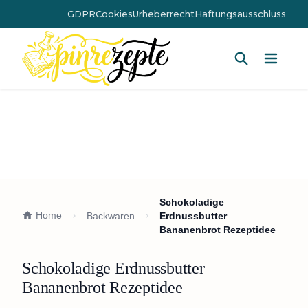
GDPR
Cookies
Urheberrecht
Haftungsausschluss
Hauptm
Schokoladige
Home
Backwaren
Erdnussbutter
Bananenbrot Rezeptidee
Schokoladige Erdnussbutter
Bananenbrot Rezeptidee