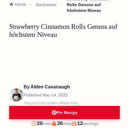
Home
Backwaren
Rolls Genuss auf
höchstem Niveau
Strawberry Cinnamon Rolls Genuss auf
höchstem Niveau
By
Alden Cavanaugh
Published
May 14, 2025
This post may contain affiliate links.
Pin Recipe
minutes
minutes
20
30
12
mins
mins
servings
Prep
Cook
Servings