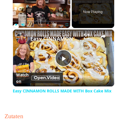
Now Playing
×
Play
Unmute
Fullscreen
Easy CINNAMON ROLLS MADE WITH Box Cake Mix
Play
Watch
on
Video
Easy CINNAMON ROLLS MADE WITH Box Cake Mix
Zutaten