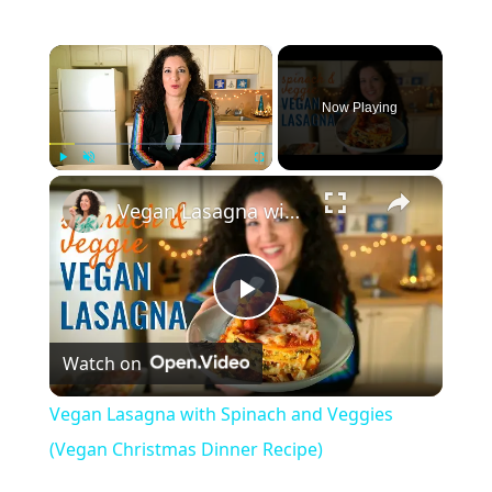
×
Now Playing
×
Play
Unmute
Fullscreen
Vegan Lasagna with Spinach and Veggies (Vegan Christmas Dinner Recipe)
Play
Watch on
Video
Vegan Lasagna with Spinach and Veggies
(Vegan Christmas Dinner Recipe)