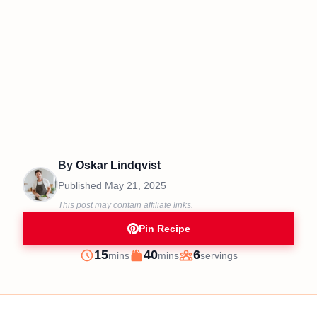
By
Oskar Lindqvist
Published
May 21, 2025
This post may contain affiliate links.
Pin Recipe
minutes
minutes
15
40
6
mins
mins
servings
Prep
Cook
Servings