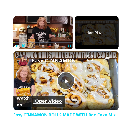
×
Now Playing
×
Play
Unmute
Fullscreen
Easy CINNAMON ROLLS MADE WITH Box Cake Mix
Play
Watch
on
Video
Easy CINNAMON ROLLS MADE WITH Box Cake Mix