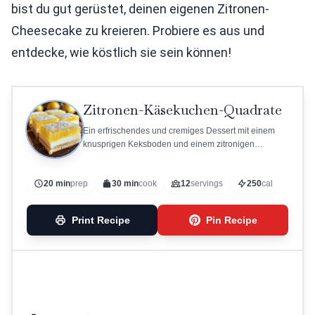
bist du gut gerüstet, deinen eigenen Zitronen-
Cheesecake zu kreieren. Probiere es aus und
entdecke, wie köstlich sie sein können!
Zitronen-Käsekuchen-Quadrate
Ein erfrischendes und cremiges Dessert mit einem
knusprigen Keksboden und einem zitronigen
Käsebelag.
20 min
prep
30 min
cook
12
servings
250
cal
Print Recipe
Pin Recipe